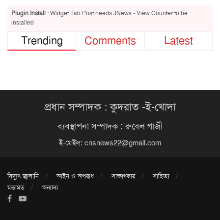
Plugin Install
: Widget Tab Post needs JNews - View Counter to be
installed
Trending
Comments
Latest
প্রধান সম্পাদক : কুদরাত -ই-খোদা
ব্যবস্থাপনা সম্পাদক : রুবেল গাজী
ই-মেইল:
cnsnews22@gmail.com
বিদ্যুৎ জ্বালানি
আইন ও অপরাধ
সাক্ষাৎকার
সাহিত্য
মতামত
অন্যান্য