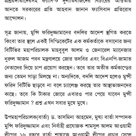
প্রশ্রয়দাতাদেরসহ ফ্যাসিস্ট দুর্নীতিবাজদের বিচারের আওতায়
আনতে সরকারের প্রতি আহবান জানান ফ্যাসিবাদ প্রতিরোধ
আন্দোলন।
সূত্র জানায়, মুন্সি ফরিদুজ্জামানের বদলির আদেশ স্থগিত করতে
কিংবা তার স্থলে একই সিন্ডিকেটের এক কর্মকর্তাকে বসানোর জন্য
বিটিভির মহাপরিচালক মাহবুবুল আলম ও জেনারেল ম্যানেজার
নুরুল আজম পবন মন্ত্রণালয়ে জোর তদবির এবং বিএনপি-জামাত
নেতাদের দিয়ে চাপ প্রয়োগ করছেন। তবে তার অতীত কর্মকান্ডের
জন্য তেমন সাড়া মিলছে না। অন্যদিকে, বদলি আদেশ হলেও মুন্সী
ফরিদ বিটিভি ছাড়বে না বলে চ্যালেঞ্জ করছে তার আস্থাভাজনদের
কাছে। তবে কি টাকার জোরে এবারও পার পেয়ে যাবেন মুন্সী
ফরিদুজ্জামান ? প্রশ্ন এখন সবার মুখে মুখে।
উপমহাপরিচালক(বার্তা) ড. তাসমিনা আহমেদ, মুখ্য বার্তা সম্পাদক
মুন্সি ফরিদুজ্জামান এবং নির্বাহী প্রযোজক শামসুল আলম আওয়ামী
লীগের ১৬ বছরে বার্তা শাখাকে আওয়ামী লীগের প্রচার সেলে