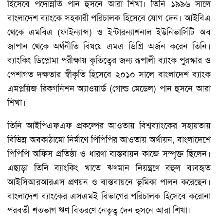
হিসেবে পদোন্নতি পান হুসনে আরা শিখা। তিনি ১৯৯৬ সালে
বাংলাদেশ ব্যাংকে সহকারী পরিচালক হিসেবে যোগ দেন। আইবিএ
থেকে এমবিএ (ফাইন্যান্স) ও ইন্টারন্যাশনাল ইউনিভার্সিটি অব
জাপান থেকে অর্থনীতি বিষয়ে এমএ ডিগ্রি অর্জন করেন তিনি।
ব্যাংকিং ডিপ্লোমা পরীক্ষায় কৃতিত্বের জন্য রূপালী ব্যাংক পুরস্কার ও
পেশাগত দক্ষতার স্বীকৃতি হিসেবে ২০১০ সালে বাংলাদেশ ব্যাংক
এমপ্লয়িজ রিকগনিশন অ্যাওয়ার্ড (গোল্ড মেডেল) পান হুসনে আরা
শিখা।
তিনি আইপিএফএফ প্রকল্পের আওতায় বিশ্বব্যাংকের সহায়তায়
বিভিন্ন অবকাঠামো নির্মাণে পিপিপির আওতায় অর্থায়ন, বাংলাদেশে
পিপিপি অফিস প্রতিষ্ঠা ও ধারণা বাস্তবায়ন কাজে সম্পৃক্ত ছিলেন।
এছাড়া তিনি ব্যাংকিং খাতে ঋণমান নিয়ন্ত্রণে বহুল ব্যবহৃত
আইসিআরআরএস প্রণয়ন ও বাস্তবায়নে ভূমিকা পালন করেছেন।
বাংলাদেশ ব্যাংকের এসএমই বিভাগের পরিচালক হিসেবে করোনা
পরবর্তী শতভাগ ঋণ বিতরণে নেতৃত্ব দেন হুসনে আরা শিখা।