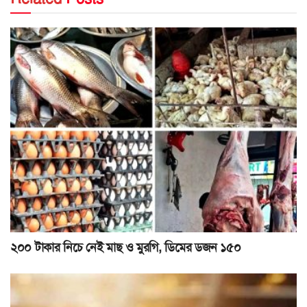
২০০ টাকার নিচে নেই মাছ ও মুরগি, ডিমের ডজন ১৫০