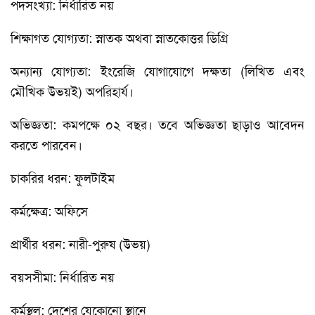
পদসংখ্যা: নির্ধারিত নয়
শিক্ষাগত যোগ্যতা: স্নাতক অথবা স্নাতকোত্তর ডিগ্রি
অন্যান্য যোগ্যতা: ইংরেজি যোগাযোগে দক্ষতা (লিখিত এবং
মৌখিক উভয়ই) অপরিহার্য।
অভিজ্ঞতা: কমপক্ষে ০২ বছর। তবে অভিজ্ঞতা ছাড়াও আবেদন
করতে পারবেন।
চাকরির ধরন: ফুলটাইম
কর্মক্ষেত্র: অফিসে
প্রার্থীর ধরন: নারী-পুরুষ (উভয়)
বয়সসীমা: নির্ধারিত নয়
কর্মস্থল: দেশের যেকোনো স্থানে