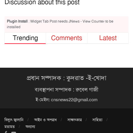
Discussion about this post
Plugin Install
: Widget Tab Post needs JNews - View Counter to be
installed
Trending
Comments
Latest
প্রধান সম্পাদক : কুদরাত -ই-খোদা
ব্যবস্থাপনা সম্পাদক : রুবেল গাজী
ই-মেইল:
cnsnews22@gmail.com
বিদ্যুৎ জ্বালানি
আইন ও অপরাধ
সাক্ষাৎকার
সাহিত্য
মতামত
অন্যান্য