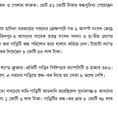
দ ও গোলাম ফারুক। মোট ৫১ কোটি টাকার শুল্কসুবিধা পেয়েছেন
ে শেখ হাসিনা সরকারের পতনের প্রেক্ষাপটে গত ৬ আগস্ট সংসদ ভেঙে
দপুর-৩ আসনের সাবেক স্বতন্ত্র সংসদ সদস্য ও হা-মীম গ্রুপের
করা গাড়িটি শুল্ক পরিশোধ করে খালাস করিয়ে নেন। টয়োটা ল্যান্ড
ক–কর দিয়েছেন ৮ কোটি ৫৪ লাখ টাকা।
্যান্ড ক্রুজার। প্রতিটি গাড়ির সিলিন্ডার ক্যাপাসিটি ৩ হাজার ৩৪৬।
, এ ধরনের গাড়িতে শুল্ক–কর দিতে হয় সোয়া ৮ গুণের বেশি।
 মধ্যে সবচেয়ে দামি গাড়িটি আমদানি করেছিলেন সুনামগঞ্জ-৪ আসনের
্য ১ কোটি ৬ লাখ টাকা। গাড়িটির শুল্ক–কর প্রায় ৮ কোটি ৭৮ লাখ