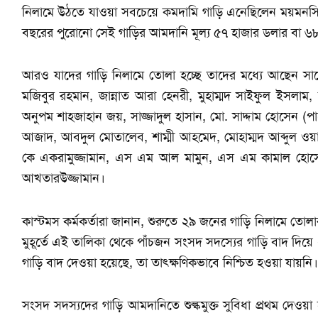
নিলামে উঠতে যাওয়া সবচেয়ে কমদামি গাড়ি এনেছিলেন ময়মনস
বছরের পুরোনো সেই গাড়ির আমদানি মূল্য ৫৭ হাজার ডলার বা ৬৮
আরও যাদের গাড়ি নিলামে তোলা হচ্ছে তাদের মধ্যে আছেন সাবে
মজিবুর রহমান, জান্নাত আরা হেনরী, মুহাম্মদ সাইফুল ইসলাম, স
অনুপম শাহজাহান জয়, সাজ্জাদুল হাসান, মো. সাদ্দাম হোসেন (প
আজাদ, আবদুল মোতালেব, শাম্মী আহমেদ, মোহাম্মদ আব্দুল ওয়া
কে একরামুজ্জামান, এস এম আল মামুন, এস এম কামাল হোসেন
আখতারউজ্জামান।
কাস্টমস কর্মকর্তারা জানান, শুরুতে ২৯ জনের গাড়ি নিলামে তো
মুহূর্তে এই তালিকা থেকে পাঁচজন সংসদ সদস্যের গাড়ি বাদ দ
গাড়ি বাদ দেওয়া হয়েছে, তা তাৎক্ষণিকভাবে নিশ্চিত হওয়া যায়নি।
সংসদ সদস্যদের গাড়ি আমদানিতে শুল্কমুক্ত সুবিধা প্রথম দে