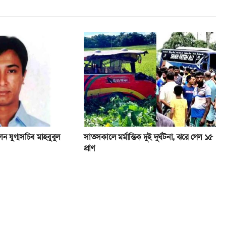
ন যুগ্মসচিব মাহবুবুল
সাতসকালে মর্মান্তিক দুই দুর্ঘটনা, ঝরে গেল ১৫
প্রাণ