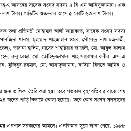
িংহ-৭ আসনের সাবেক সংসদ সদস্য এ বি এম আনিসুজ্জামান। এক
 লাখ টাকা। গাড়িটির শুল্ক–কর আসে ৫ কোটি ৬৩ লাখ টাকা।
ক তথ্য প্রতিমন্ত্রী মোহাম্মদ আলী আরাফাত, সাবেক সংসদ সদস্য
ানজিদা খানম, মুহাম্মদ শাহজাহান ওমর, সৌরেন্দ্র নাথ চক্রবর্তী,
াভেল), তারানা হালিম, নাসের শাহরিয়ার জাহেদী, মো. আবুল কালাম
হেদ, রুনু রেজা, মো. তৌহিদুজ্জামান, শাহ সারোয়ার কবীর, এস এ
, মুজিবুর রহমান, মো. আসাদুজ্জামান, নাদিয়া বিনতে আমিন ও
লার জন্য তালিকা তৈরি করা হয়। তবে গতকাল বৃহস্পতিবার রাতে শেষ
িয়ে ২৪ জনের গাড়ি নিলামে তোলা হয়েছে। তবে কোন সংসদ সদস্যদের
ওয়া হয় এরশাদ সরকারের আমলে। এনবিআর সূত্রে জানা গেছে, ১৯৮৮