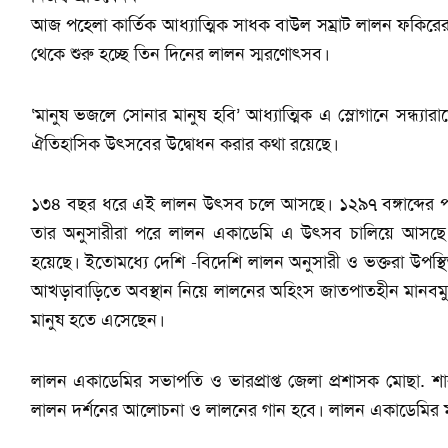
আজ পহেলা কার্তিক আধ্যাত্মিক সাধক বাউল সম্রাট লালন ফকি
থেকে শুরু হচ্ছে তিন দিনের লালন স্মরণোৎসব।
‘মানুষ ভজলে সোনার মানুষ হবি’ আধ্যাত্মিক এ স্লোগানে সন্ধ্যার
ঐতিহাসিক উৎসবের উদ্বোধন করার কথা রয়েছে।
১৩৪ বছর ধরে এই লালন উৎসব চলে আসছে। ১২৯৭ বঙ্গাব্দের পহে
তার অনুসারীরা পরে লালন একাডেমি এ উৎসব চালিয়ে আসছে
হয়েছে। ইতোমধ্যে দেশি -বিদেশি লালন অনুসারী ও ভক্তরা উপস্
আখড়াবাড়িতে অবস্থান নিয়ে লালনের অহিংস জাতপাতহীন মানবমুক্
মানুষ হতে এসেছেন।
লালন একাডেমির সভাপতি ও ভারপ্রাপ্ত জেলা প্রশাসক মোছা. শ
লালন দর্শনের আলোচনা ও লালনের গান হবে। লালন একাডেমির 