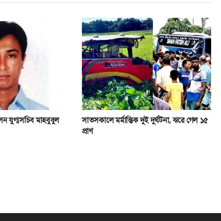
ন যুগ্মসচিব মাহবুবুল
সাতসকালে মর্মান্তিক দুই দুর্ঘটনা, ঝরে গেল ১৫
প্রাণ