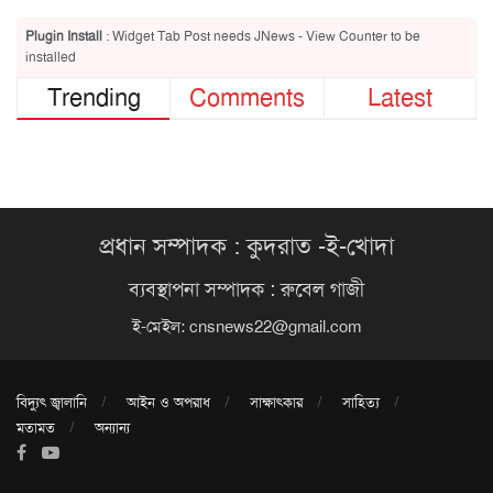
Plugin Install
: Widget Tab Post needs JNews - View Counter to be
installed
Trending
Comments
Latest
প্রধান সম্পাদক : কুদরাত -ই-খোদা
ব্যবস্থাপনা সম্পাদক : রুবেল গাজী
ই-মেইল:
cnsnews22@gmail.com
বিদ্যুৎ জ্বালানি
আইন ও অপরাধ
সাক্ষাৎকার
সাহিত্য
মতামত
অন্যান্য