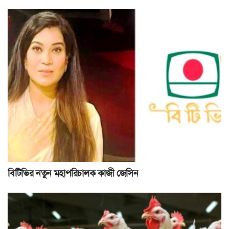
বিটিভির নতুন মহাপরিচালক কাজী জেসিন