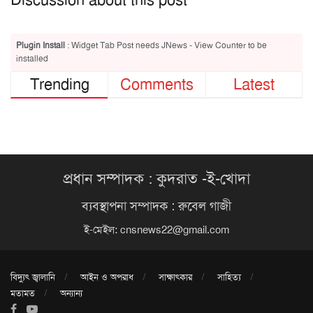
Discussion about this post
Plugin Install
: Widget Tab Post needs JNews - View Counter to be
installed
Trending
Comments
Latest
প্রধান সম্পাদক : কুদরাত -ই-খোদা
ব্যবস্থাপনা সম্পাদক : রুবেল গাজী
ই-মেইল:
cnsnews22@gmail.com
বিদ্যুৎ জ্বালানি
আইন ও অপরাধ
সাক্ষাৎকার
সাহিত্য
মতামত
অন্যান্য