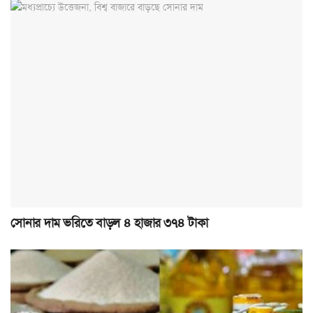
সোনার দাম ভ‌রি‌তে বাড়ল ৪ হাজার ৩৭৪ টাকা