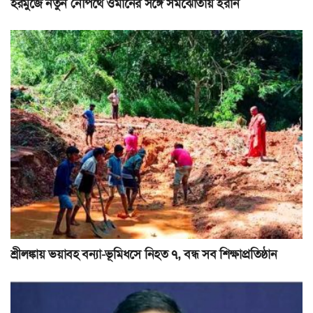
হরমুজে নতুন নৌপথে ওমানের সঙ্গে সমঝোতায় ইরান
শ্রীলঙ্কায় ভয়াবহ বন্যা-ভূমিধসে নিহত ৭, বন্ধ সব শিক্ষাপ্রতিষ্ঠান