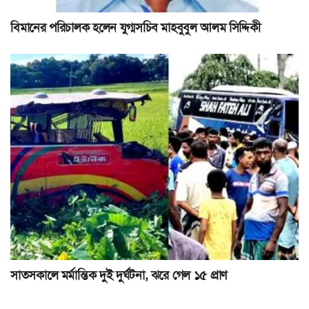
বিমানের পরিচালক হলেন যুগ্মসচিব মাহবুবুল আলম সিদ্দিকী
সাতসকালে মর্মান্তিক দুই দুর্ঘটনা, ঝরে গেল ১৫ প্রাণ