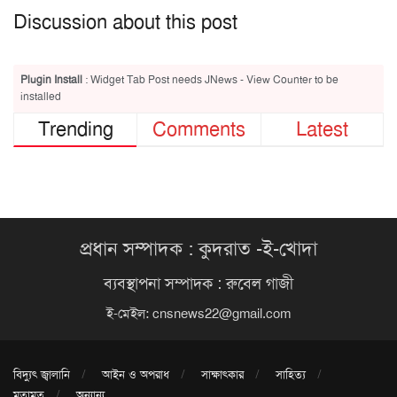
Discussion about this post
Plugin Install
: Widget Tab Post needs JNews - View Counter to be
installed
Trending
Comments
Latest
প্রধান সম্পাদক : কুদরাত -ই-খোদা
ব্যবস্থাপনা সম্পাদক : রুবেল গাজী
ই-মেইল:
cnsnews22@gmail.com
বিদ্যুৎ জ্বালানি
আইন ও অপরাধ
সাক্ষাৎকার
সাহিত্য
মতামত
অন্যান্য