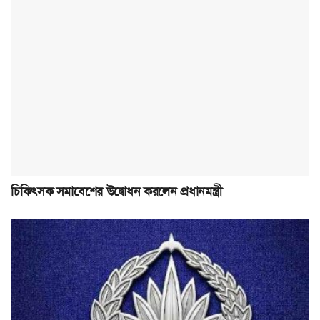
চিকিৎসক সমাবেশের উদ্বোধন করলেন প্রধানমন্ত্রী