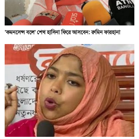
‘কমনসেন্স বলে’ শেখ হাসিনা ফিরে আসবেন: রুমিন ফারহানা