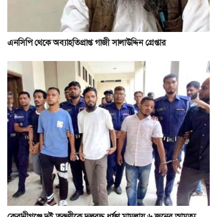
এনসিপি থেকে অব্যাহতিপ্রাপ্ত গাজী সালাউদ্দিন গ্রেপ্তার
কেরানীগঞ্জে দুই তরুণীকে দলবদ্ধ ধর্ষণ মামলায় ৬ জনের আমৃত্যু