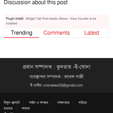
Discussion about this post
Plugin Install
: Widget Tab Post needs JNews - View Counter to be
installed
Trending
Comments
Latest
প্রধান সম্পাদক : কুদরাত -ই-খোদা
ব্যবস্থাপনা সম্পাদক : রুবেল গাজী
ই-মেইল:
cnsnews22@gmail.com
বিদ্যুৎ জ্বালানি
আইন ও অপরাধ
সাক্ষাৎকার
সাহিত্য
মতামত
অন্যান্য