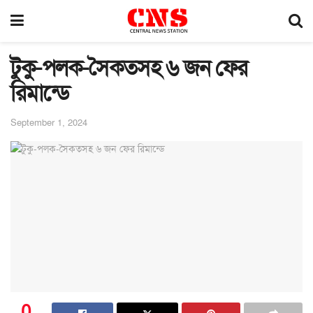
টুকু-পলক-সৈকতসহ ৬ জন ফের
রিমান্ডে
September 1, 2024
0