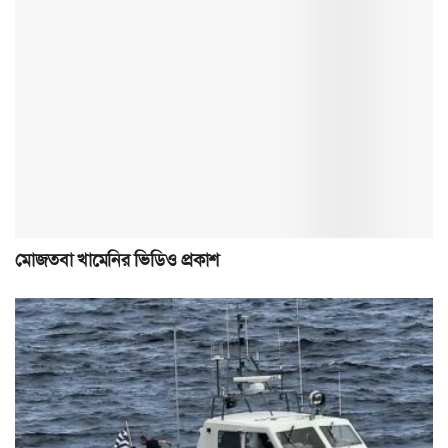
মোজতবা খামেনির ভিডিও প্রকাশ