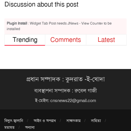
Discussion about this post
Plugin Install
: Widget Tab Post needs JNews - View Counter to be
installed
Trending
Comments
Latest
প্রধান সম্পাদক : কুদরাত -ই-খোদা
ব্যবস্থাপনা সম্পাদক : রুবেল গাজী
ই-মেইল:
cnsnews22@gmail.com
বিদ্যুৎ জ্বালানি
আইন ও অপরাধ
সাক্ষাৎকার
সাহিত্য
মতামত
অন্যান্য