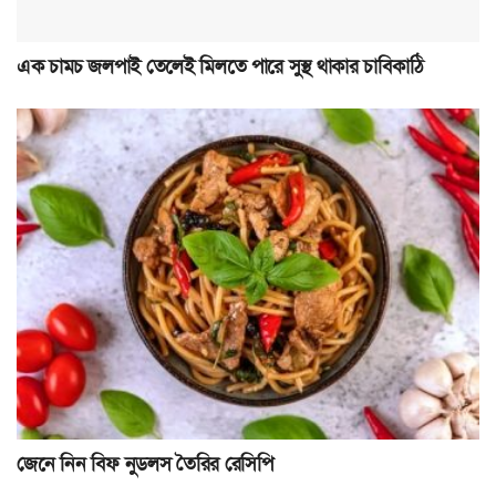
এক চামচ জলপাই তেলেই মিলতে পারে সুস্থ থাকার চাবিকাঠি
জেনে নিন বিফ নুডলস তৈরির রেসিপি