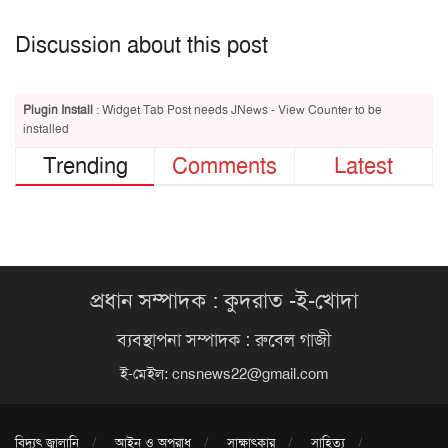
Discussion about this post
Plugin Install
: Widget Tab Post needs JNews - View Counter to be
installed
Trending
Comments
Latest
প্রধান সম্পাদক : কুদরাত -ই-খোদা
ব্যবস্থাপনা সম্পাদক : রুবেল গাজী
ই-মেইল:
cnsnews22@gmail.com
বিদ্যুৎ জ্বালানি
আইন ও অপরাধ
সাক্ষাৎকার
সাহিত্য