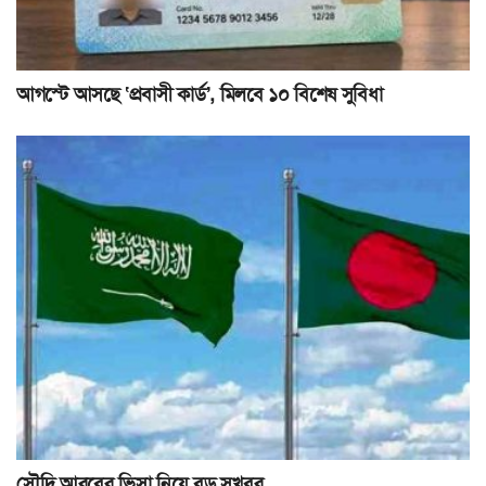
আগস্টে আসছে ‘প্রবাসী কার্ড’, মিলবে ১০ বিশেষ সুবিধা
সৌদি আরবের ভিসা নিয়ে বড় সুখবর