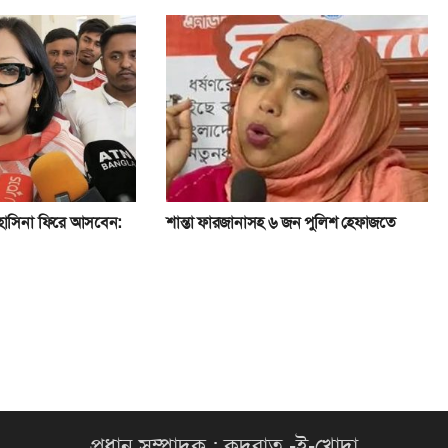
 হাসিনা ফিরে আসবেন:
শান্তা ফারজানাসহ ৬ জন পুলিশ হেফাজতে
প্রধান সম্পাদক : কুদরাত -ই-খোদা