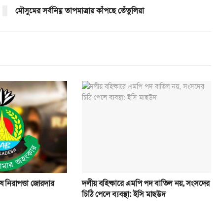
মৌসুমের সর্বনিম্ন তাপমাত্রায় কাঁপছে তেঁতুলিয়া
েষ নিরাপত্তা জোরদার
দলীয় বহিষ্কারে এমপি পদ বাতিল নয়, সংসদের
চিঠি পেলে ব্যবস্থা: ইসি মাছউদ