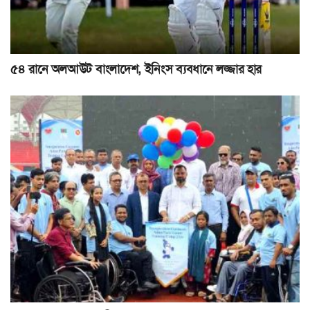
৫৪ রানে অলআউট বাংলাদেশ, ইনিংস ব্যবধানে লজ্জার হার