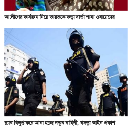
আ.লীগের কার্যক্রম নিয়ে ভারতকে কড়া বার্তা শামা ওবায়েদের
র‍্যাব বিলুপ্ত করে আনা হচ্ছে নতুন বাহিনী, খসড়া আইন প্রকাশ