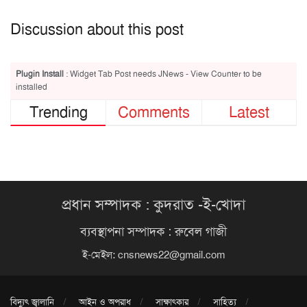
Discussion about this post
Plugin Install
: Widget Tab Post needs JNews - View Counter to be
installed
Trending
Comments
Latest
প্রধান সম্পাদক : কুদরাত -ই-খোদা
ব্যবস্থাপনা সম্পাদক : রুবেল গাজী
ই-মেইল:
cnsnews22@gmail.com
বিদ্যুৎ জ্বালানি
আইন ও অপরাধ
সাক্ষাৎকার
সাহিত্য