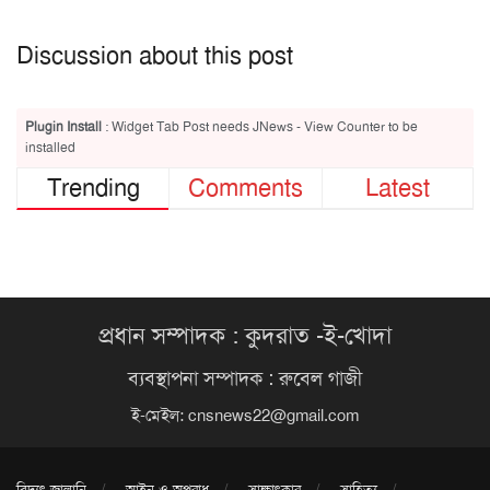
Discussion about this post
Plugin Install
: Widget Tab Post needs JNews - View Counter to be
installed
Trending
Comments
Latest
প্রধান সম্পাদক : কুদরাত -ই-খোদা
ব্যবস্থাপনা সম্পাদক : রুবেল গাজী
ই-মেইল:
cnsnews22@gmail.com
বিদ্যুৎ জ্বালানি
আইন ও অপরাধ
সাক্ষাৎকার
সাহিত্য