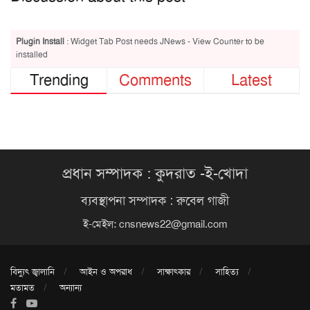
Plugin Install
: Widget Tab Post needs JNews - View Counter to be
installed
Trending
Comments
Latest
প্রধান সম্পাদক : কুদরাত -ই-খোদা
ব্যবস্থাপনা সম্পাদক : রুবেল গাজী
ই-মেইল:
cnsnews22@gmail.com
বিদ্যুৎ জ্বালানি
আইন ও অপরাধ
সাক্ষাৎকার
সাহিত্য
মতামত
অন্যান্য