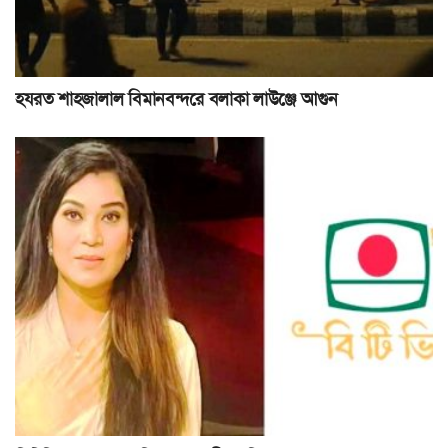
হযরত শাহজালাল বিমানবন্দরে বলাকা লাউঞ্জে আগুন