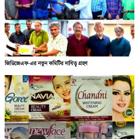
জিডিজেএফ-এর নতুন কমিটির দাযিত্ব গ্রহণ