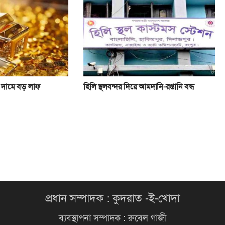
 দামে বড় লাফ
হিলি স্থলবন্দর দিয়ে আমদানি-রপ্তানি বন্ধ
প্রধান সম্পাদক : কুদরাত -ই-খোদা
ব্যবস্থাপনা সম্পাদক : রুবেল গাজী