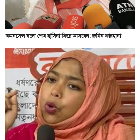
‘কমনসেন্স বলে’ শেখ হাসিনা ফিরে আসবেন: রুমিন ফারহানা