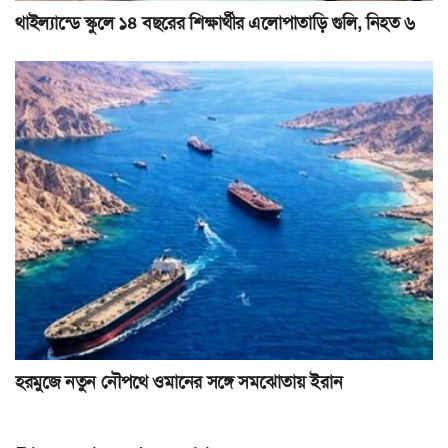
থাইল্যান্ডে স্কুলে ১৪ বছরের শিক্ষার্থীর এলোপাতাড়ি গুলি, নিহত ৬
হরমুজে নতুন নৌপথে ওমানের সঙ্গে সমঝোতায় ইরান