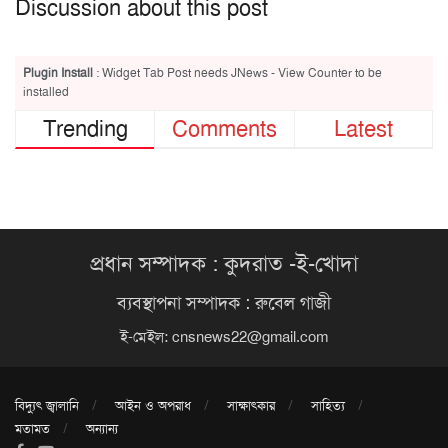
Discussion about this post
Plugin Install
: Widget Tab Post needs JNews - View Counter to be
installed
Trending
Comments
Latest
প্রধান সম্পাদক : কুদরাত -ই-খোদা
ব্যবস্থাপনা সম্পাদক : রুবেল গাজী
ই-মেইল:
cnsnews22@gmail.com
বিদ্যুৎ জ্বালানি
আইন ও অপরাধ
সাক্ষাৎকার
সাহিত্য
মতামত
অন্যান্য