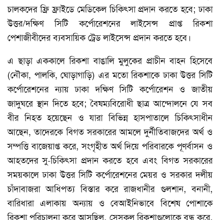
চালকদের ফ্রি ফ্রাইডে মেডিকেল চিকিৎসা প্রদান করতে হবে; ঢাকা
উত্তর/দক্ষিণ সিটি কর্পোরেশনের লাইসেন্স প্রাপ্ত রিকশা
পেশাজীবীদের ব্যবসায়িক ট্রেড লাইসেন্স প্রদান করতে হবে।
এ ছাড়া এককালে রিকশা বাঙালি মুলুকের প্রাচীন বাহন হিসেবে
(নৌকা, পালকি, ঘোড়াগাড়ি) এর মতো রিকশাকে ঢাকা উত্তর সিটি
কর্পোরেশনের ন্যায় ঢাকা দক্ষিণ সিটি কর্পোরেশন ও জাতীয়
জাদুঘরে স্থান দিতে হবে; বৈষম্যবিরোধী ছাত্র আন্দোলনে যে সব
বীর নিহত হয়েছেন ও যারা বিভিন্ন হাসপাতালে চিকিৎসাধীন
আছেন, তাদেরকে বিগত সরকারের আমলে দুর্নীতিবাজদের অর্থ ও
সম্পত্তি বাজেয়াপ্ত করে, সংগৃহীত অর্থ দিয়ে পরিবারকে পূণর্বাসন ও
আহতদের সু-চিকিৎসা প্রদান করতে হবে এবং বিগত সরকারের
সময়কালে ঢাকা উত্তর সিটি কর্পোরেশনের মেয়র ও সরকার দলীয়
চাঁদাবাজরা আধিপত্য বিস্তার করে রাজধানীর গুলশান, বনানী,
বারিধারা এলাকায় অন্যায় ও বেআইনিভাবে বিশেষ পোশাকে
রিকশা পরিচালনা করে আসছিল, সেসকল রিকশাগুলোকে বন্ধ করে,