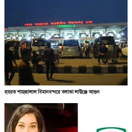
হযরত শাহজালাল বিমানবন্দরে বলাকা লাউঞ্জে আগুন