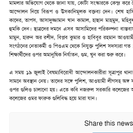
মামলার অভিযোগ থেকে জানা যায়, কোটা সংস্কারকে কেন্দ্র করে 
আন্দোলন নিয়ে বিরূপ ও উসকানিমূলক বক্তব্য দেন। শেখ হাসিন
কাদের, তাপস, আসাদুজ্জামান খান কামাল, হাছান মাহমুদ, মহিবুল
হুমকি দেন। ছাত্রদের দমনে এসব আসামিদের পরিকল্পনা বাস্তবায়ন
মামুন, হারুন অর রশীদ, বিপ্লব কুমার ও হাবিবুর রহমান আওয়ামী
সংগঠনের নেতাকর্মী ও পিওএম থেকে নিযুক্ত পুলিশ সদস্যরা গত ১৫ জ
শিক্ষার্থীদের ওপর অমানুষিক নির্যাতন, গুম, খুন করা শুরু করে।
এ সময় ১৯ জুলাই বৈষম্যবিরোধী আন্দোলনকারীরা সূত্রাপুর থ
সামনে অবস্থান নেয়। তাদের সঙ্গে পুলিশ, আওয়ামী লীগসহ অঙ্গ
ওপর গুলিও চালানো হয়। এতে কবি নজরুল সরকারি কলেজের অর্থন
কলেজের ওমর ফারুক গুলিবিদ্ধ হয়ে মারা যান।
Share this news