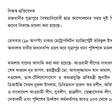
নিজস্ব প্রতিবেদক
রাজধানীর সূত্রাপুরে বৈষম্যবিরোধী ছাত্র আন্দোলনের সময় দুই শি
জনের বিরুদ্ধে মামলা করা হয়েছে।
রোববার (১৮ আগস্ট) ঢাকার মেট্রোপলিটন ম্যাজিস্ট্রেট তরিক
আদালত বাদীর জবানবন্দি গ্রহণ করে সূত্রাপুর থানা পুলিশকে মামল
মামলায় যাদের আসামি করা করা হয়েছে- আওয়ামী লীগের সাধারণ
শেখ ফজলে নূর তাপস, স্বরাষ্ট্রমন্ত্রী মো. আসাদুজ্জামান খান কামাল, পরর
নওফেল, ডাক-টেলিযোগাযোগ ও তথ্যপ্রযুক্তি প্রতিমন্ত্রী জু
ডিআইজি সৈয়দ নুরুল ইসলাম, ডিবিপ্রধান হারুন অর রশীদ, অতিরিক
ও বাংলাদেশ আওয়ামী লীগ, যুবলীগ, ছাত্রলীগ, স্বেচ্ছাসেবক লী
নেতাকর্মী এবং পুলিশের ঊর্ধ্বতন কর্মকর্তাসহ আরও ২০০ থেকে