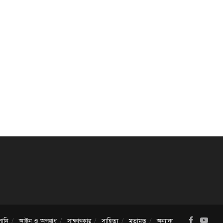
ালানি
আইন ও অপরাধ
সাক্ষাৎকার
সাহিত্য
মতামত
অন্যান্য