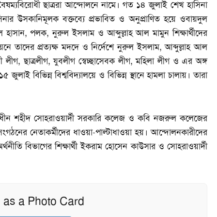
বৈষম্যবিরোধী ছাত্ররা আন্দোলনে নামে। গত ১৪ জুলাই শেখ হাসিনা
ার উসকানিমূলক বক্তব্যে প্রভাবিত ও অনুপ্রাণিত হয়ে ওবায়দুল
 হাসান, পলক, নুরুল ইসলাম ও আব্দুল্লাহ আল মামুন শিক্ষার্থীদের
ে তাদের প্রত্যক্ষ মদদে ও নির্দেশে নুরুল ইসলাম, আব্দুল্লাহ আল
 লীগ, ছাত্রলীগ, যুবলীগ স্বেচ্ছাসেবক লীগ, মহিলা লীগ ও এর অঙ্গ
ুলাই বিভিন্ন বিশ্ববিদ্যালয়ে ও বিভিন্ন স্থানে হামলা চালায়। তারা
ানাধীন শহীদ সোহরাওয়ার্দী সরকারি কলেজ ও কবি নজরুল কলেজের
 সংগঠনের নেতাকর্মীদের ধাওয়া-পাল্টাধাওয়া হয়। আন্দোলনকারীদের
ীতি বিভাগের শিক্ষার্থী ইকরাম হোসেন কাউসার ও সোহরাওয়ার্দী
 as a Photo Card