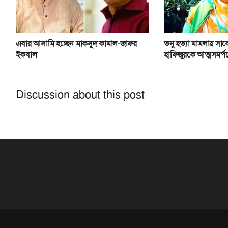
এবার আসামি হচ্ছেন মাকসুদ কামাল-জাফর
তনু হত্যা মামলায় সা
ইকবাল
হাফিজুরকে আত্মসমর্পণ
Discussion about this post