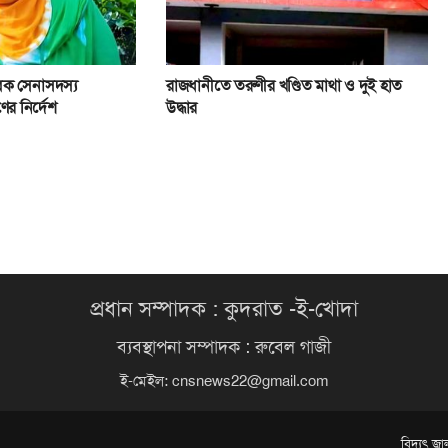
বেক সেনাসদস্য
রাজধানীতে তরুণীর খণ্ডিত মাথা ও দুই হাত
ের নির্দেশ
উদ্ধার
প্রধান সম্পাদক : কুদরাত -ই-খোদা
ব্যবস্থাপনা সম্পাদক : রুবেল গাজী
ই-মেইল:
cnsnews22@gmail.com
বিদ্যুৎ জ্ব