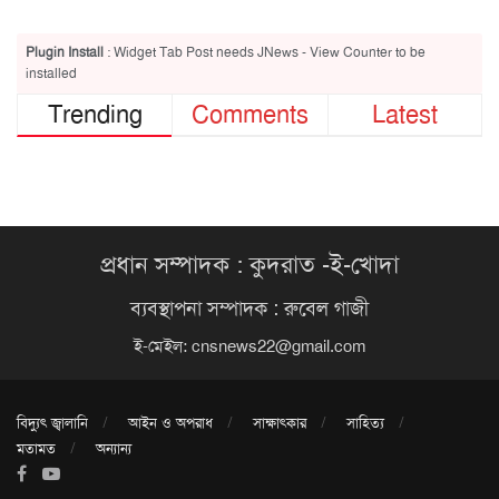
Plugin Install
: Widget Tab Post needs JNews - View Counter to be
installed
Trending
Comments
Latest
প্রধান সম্পাদক : কুদরাত -ই-খোদা
ব্যবস্থাপনা সম্পাদক : রুবেল গাজী
ই-মেইল:
cnsnews22@gmail.com
বিদ্যুৎ জ্বালানি
আইন ও অপরাধ
সাক্ষাৎকার
সাহিত্য
মতামত
অন্যান্য