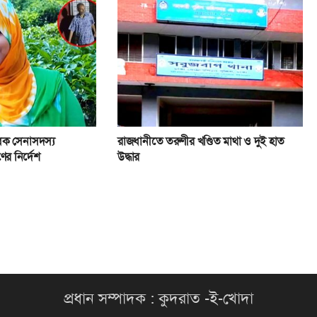
বেক সেনাসদস্য
রাজধানীতে তরুণীর খণ্ডিত মাথা ও দুই হাত
ের নির্দেশ
উদ্ধার
প্রধান সম্পাদক : কুদরাত -ই-খোদা