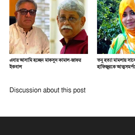
এবার আসামি হচ্ছেন মাকসুদ কামাল-জাফর
তনু হত্যা মামলায় সা
ইকবাল
হাফিজুরকে আত্মসমর্পণ
Discussion about this post