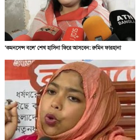
‘কমনসেন্স বলে’ শেখ হাসিনা ফিরে আসবেন: রুমিন ফারহানা