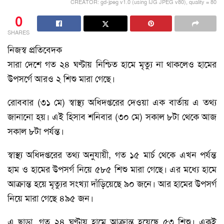
CREATOR: gd-jpeg v1.0 (using IJG JPEG v80), quality = 80
0
SHARES
নিজস্ব প্রতিবেদক
সারা দেশে গত ২৪ ঘণ্টায় নিশ্চিত হামে মৃত্যু না থাকলেও হামের
উপসর্গে আরও ২ শিশু মারা গেছে।
রোববার (৩১ মে) স্বাস্থ্য অধিদপ্তরের দেওয়া এক বার্তায় এ তথ্য
জানানো হয়। এই হিসাব শনিবার (৩০ মে) সকাল ৮টা থেকে আজ
সকাল ৮টা পর্যন্ত।
স্বাস্থ্য অধিদপ্তরের তথ্য অনুযায়ী, গত ১৫ মার্চ থেকে এখন পর্যন্ত
হাম ও হামের উপসর্গ নিয়ে ৫৮৫ শিশু মারা গেছে। এর মধ্যে হামে
আক্রান্ত হয়ে মৃত্যুর সংখ্যা দাঁড়িয়েছে ৯০ জনে। আর হামের উপসর্গ
নিয়ে মারা গেছে ৪৯৫ জন।
এ ছাড়া, গত ২৪ ঘণ্টায় হামে আক্রান্ত হয়েছে ৫৩ শিশু। একই