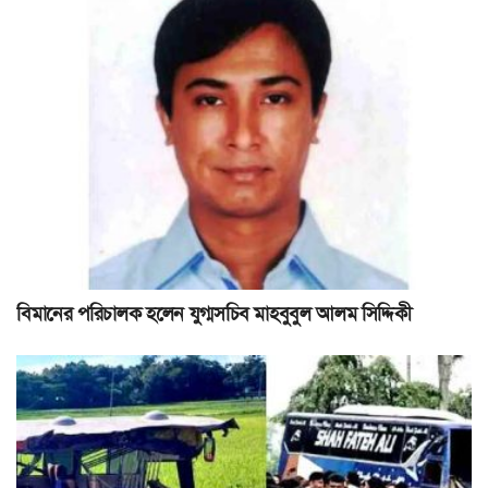
বিমানের পরিচালক হলেন যুগ্মসচিব মাহবুবুল আলম সিদ্দিকী