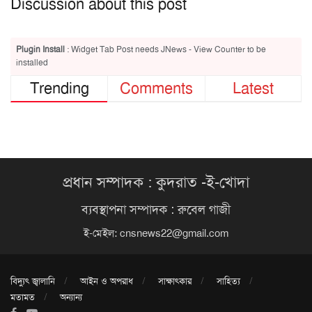
Discussion about this post
Plugin Install
: Widget Tab Post needs JNews - View Counter to be
installed
Trending
Comments
Latest
প্রধান সম্পাদক : কুদরাত -ই-খোদা
ব্যবস্থাপনা সম্পাদক : রুবেল গাজী
ই-মেইল:
cnsnews22@gmail.com
বিদ্যুৎ জ্বালানি
আইন ও অপরাধ
সাক্ষাৎকার
সাহিত্য
মতামত
অন্যান্য