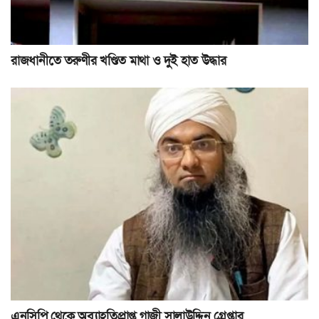
রাজধানীতে তরুণীর খণ্ডিত মাথা ও দুই হাত উদ্ধার
এনসিপি থেকে অব্যাহতিপ্রাপ্ত গাজী সালাউদ্দিন গ্রেপ্তার