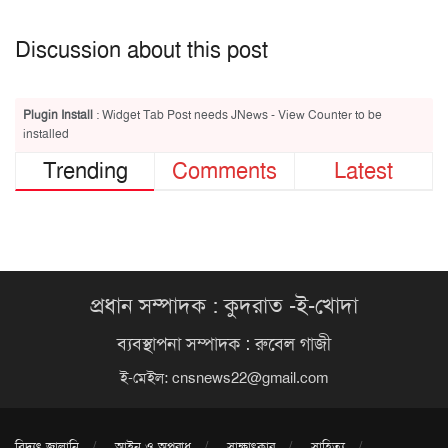
Discussion about this post
Plugin Install
: Widget Tab Post needs JNews - View Counter to be
installed
Trending
Comments
Latest
প্রধান সম্পাদক : কুদরাত -ই-খোদা
ব্যবস্থাপনা সম্পাদক : রুবেল গাজী
ই-মেইল:
cnsnews22@gmail.com
বিদ্যুৎ জ্বালানি
আইন ও অপরাধ
সাক্ষাৎকার
সাহিত্য