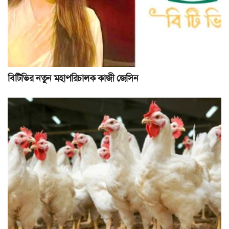
বিটিভির নতুন মহাপরিচালক কাজী জেসিন