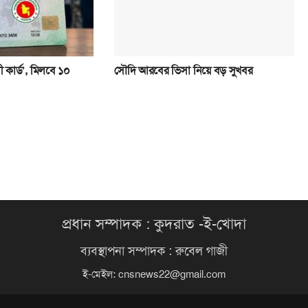
 কার্ড’, মিলবে ১০
সৌদি আরবের ভিসা নিয়ে বড় সুখবর
প্রধান সম্পাদক : কুদরাত -ই-খোদা
ব্যবস্থাপনা সম্পাদক : রুবেল গাজী
ই-মেইল:
cnsnews22@gmail.com