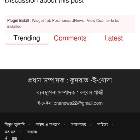
Discussion about this post
Plugin Install
: Widget Tab Post needs JNews - View Counter to be
installed
Trending
Comments
Latest
প্রধান সম্পাদক : কুদরাত -ই-খোদা
ব্যবস্থাপনা সম্পাদক : রুবেল গাজী
ই-মেইল:
cnsnews22@gmail.com
বিদ্যুৎ জ্বালানি
আইন ও অপরাধ
সাক্ষাৎকার
সাহিত্য
মতামত
অন্যান্য