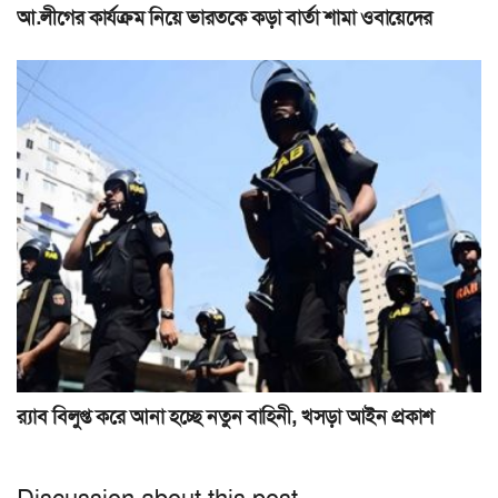
আ.লীগের কার্যক্রম নিয়ে ভারতকে কড়া বার্তা শামা ওবায়েদের
র‍্যাব বিলুপ্ত করে আনা হচ্ছে নতুন বাহিনী, খসড়া আইন প্রকাশ