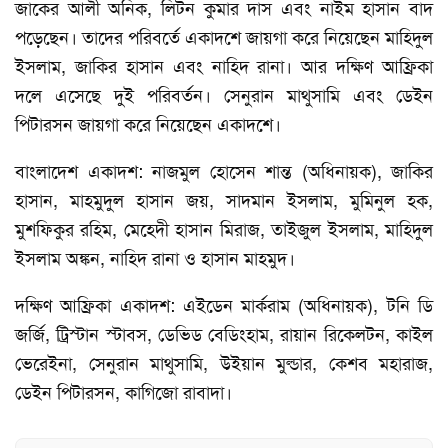
জাকের আলী অনিক, লিটন কুমার দাস এবং নাইম হাসান বাদ
পড়েছেন। তাদের পরিবর্তে একাদশে জায়গা করে নিয়েছেন মাহিদুল
ইসলাম, জাকির হাসান এবং নাহিদ রানা। আর দক্ষিণ আফ্রিকা
দলে এসেছে দুই পরিবর্তন। সেনুরান মাথুসামি এবং ডেইন
পিটারসন জায়গা করে নিয়েছেন একাদশে।
বাংলাদেশ একাদশ: নাজমুল হোসেন শান্ত (অধিনায়ক), জাকির
হাসান, মাহমুদুল হাসান জয়, সাদমান ইসলাম, মুমিনুল হক,
মুশফিকুর রহিম, মেহেদী হাসান মিরাজ, তাইজুল ইসলাম, মাহিদুল
ইসলাম অঙ্কন, নাহিদ রানা ও হাসান মাহমুদ।
দক্ষিণ আফ্রিকা একাদশ: এইডেন মার্করাম (অধিনায়ক), টনি ডি
জর্জি, ট্রিস্টান স্টাবস, ডেভিড বেডিংহাম, রায়ান রিকেলটন, কাইল
ভেরেইনা, সেনুরান মাথুসামি, উইয়ান মুল্ডার, কেশব মহারাজ,
ডেইন পিটারসন, কাগিজো রাবাদা।