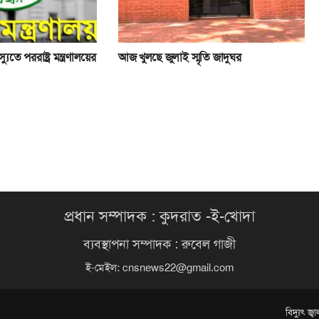
ুতে পররাষ্ট্র মন্ত্রণালয়ের
আজ খুলছে জুলাই স্মৃতি জাদুঘর
প্রধান সম্পাদক : কুদরাত -ই-খোদা
ব্যবস্থাপনা সম্পাদক : রুবেল গাজী
ই-মেইল:
cnsnews22@gmail.com
বিদ্যুৎ জ্ব