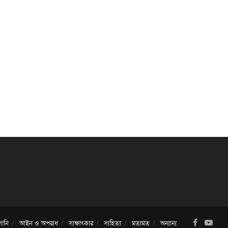
ালানি
আইন ও অপরাধ
সাক্ষাৎকার
সাহিত্য
মতামত
অন্যান্য