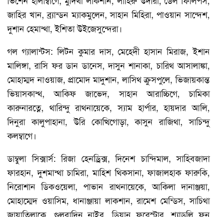
ভিশেন হালাম্বাগে, মুদিথা লাকশান, লাহিরু উদারা, ডেল ফিলিপস,
জাহির খান, ব্র্যান্ডন ম্যাকমুলেন, সাহান মিহিরা, পাওয়ান সান্দেশ,
দুশান হেমান্থা, ইশিতা উইজেসুন্দেরা।
গল গ্যালান্টস: লিটন কুমার দাস, মেহেদী হাসান মিরাজ, ইশান
মালিঙ্গা, রাসি ফর ডান ডানেস, দাসুন শানাকা, চারিথ আসালাঙ্কা,
মোহাম্মদ নাওয়াজ, প্রামোদ মাদুশান, লাসিথ ক্রুসপুলে, ভিজায়কান্ত
ভিয়াসকান্থ, আকিফ জাভেদ, সাহান আরাচ্চিগে, চামিকা
কারুনারত্নে, থারিন্দু রাথ্নায়েকে, স্যাম হার্পার, হায়দার আলি,
দিনুরা কালুপাহানা, উরি কোত্থিগোড়া, কাসুন রাজিথা, সাচিন্দু
কলম্বাগে।
ডাম্বুলা সিক্সার্স: রিজা হেনড্রিক্স, দিনেশ চান্দিমাল, সাহিবজাদা
ফারহান, দুশমান্থা চামিরা, মাহিশ থিকসানা, ফাজালহাক ফারুকি,
নিরোশান ডিকওয়েলা, পাভান রাথ্নায়েকে, আকিলা দানাঞ্জয়া,
মোহাম্মেদ ওয়াসিম, ধানাঞ্জায়া লাকশান, রামেশ মেন্ডিস, সাচিথা
জায়াতিলাকে, গুলবাদিন নাইব, ডিয়ান ফরেস্টার, শ্যাডলি ফন