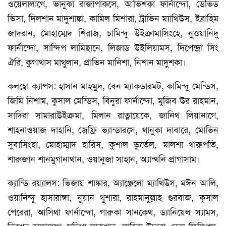
ওয়েলালাগে, ভানুকা রাজাপাকসে, আভিশকা ফার্নান্দো, ডেভিড
ভিসা, দিলশান মাদুশাঙ্কা, কামিল মিশারা, ট্রাভিন ম্যাথিউস, ইব্রাহিম
জাদরান, মোহাম্মেদ শিরাজ, চামিন্দু উইক্রামাসিংহে, নুওয়ানিদু
ফার্নান্দো, সান্দিপ লামিছানে, লিজাড উইলিয়ামস, দিপেন্দ্রা সিং
ঐরি, কুগাথাস মাথুলান, প্রাভিন মানিশা, নিশান মাদুশকা।
কলম্বো ক্যাপস: হাসান মাহমুদ, বেন ম্যাকডারমট, কামিন্দু মেন্ডিস,
জিমি নিশাম, কুসাল মেন্ডিস, বিনুরা ফার্নান্দো, মুজিব উর রাহমান,
সাদিরা সামারাউইক্রমা, মিলান রাত্নায়েকে, জানিথ লিয়ানাগে,
শাহনাওয়াজ দাহানি, জেফ্রি ভ্যান্ডারসে, থানুকা দাবারে, মোভিন
সুবাসিংহা, মোহাম্মাদ হারিস, কুশাল ভুর্তেল, মালশা থারুপতি,
শারুজান শানমুগানাথান, ওয়ানুজা সাহান, অ্যান্থনি প্রাগাসাম।
ক্যান্ডি রয়্যালস: ভিজায় শাঙ্কার, অ্যাঞ্জেলো ম্যাথিউস, মঈন আলি,
ওয়ানিন্দু হাসারাঙ্গা, নুয়ান থুশারা, রাহমানুল্লাহ গুরবাজ, কুসাল
পেরেরা, আসিথা ফার্নান্দো, গারুকা সানকেথ, ড্যানিয়েল স্যামস,