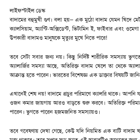
লাইফস্টাইল ডেস্ক
বাদামের বহুমুখী গুণ। বলা হয়— এক মুঠো বাদাম যেমন খিদে মেটাবে
ক্যালসিয়াম, অ্যান্টি-অক্সিডেন্ট, ভিটামিন ই, ফাইবার এবং ওমেগা
উপকারী বাদামও মানুষকে মৃত্যুর মুখে নিতে পারে!
তবে সেটা সবার জন্য নয়। কিছু নির্দিষ্ট শারীরিক সমস্যায় ভুগত
অ্যালার্জির সমস্যা আছে, অতিরিক্ত বাদাম খেলে তা থেকে অ্যালার্
আক্রান্ত হতে পারেন। ভারতের বিশেষজ্ঞ এক ডাক্তার বিষয়টি জান
এখানেই শেষ নয়! বাদামে প্রচুর পরিমাণে ক্যালরি থাকে। আপনি
ওজন কমার জায়গায় আরও বাড়তে শুরু করবে। অতিরিক্ত পরিমাণে
পারেন। ভুগতে পারেন হজমজনিত সমস্যায়ও।
তবে গবেষণায় দেখা গেছে, কেউ যদি নিয়মিত এক বাটি বাদাম খা
মুক্ত থাকবে। তবে সুপার ফুড খ্যাত এই খাবারটিও অনেকের জন্য