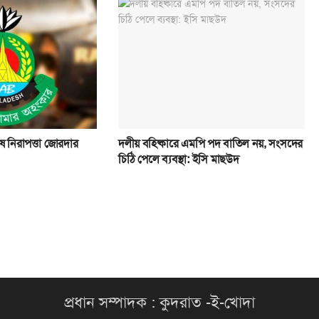
েষ নিরাপত্তা জোরদার
দলীয় বহিষ্কারে এমপি পদ বাতিল নয়, সংসদের
চিঠি পেলে ব্যবস্থা: ইসি মাছউদ
প্রধান সম্পাদক : কুদরাত -ই-খোদা