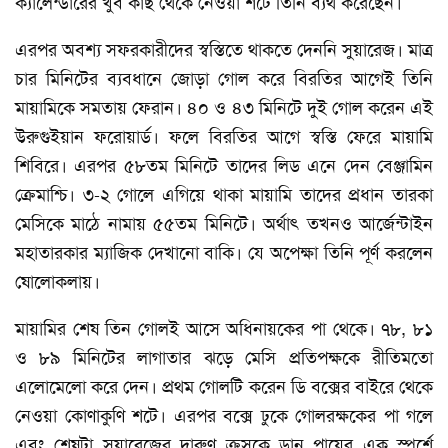
ক্যালেন্ডারের খুব কাছ থেকে নেওয়া শটে তিনি ব্যর্থ করেছেন।
এরপর অবশ্য সফরকারীদের স্বস্তিতে থাকতে দেননি সুয়ারেজ। মাত্র
চার মিনিটের ব্যবধানে জোড়া গোল করে বিরতির আগেই তিনি
মায়ামিকে সমতায় ফেরান। ৪০ ও ৪৩ মিনিটে দুই গোল করেন এই
উরুগুইয়ান ফরোয়ার্ড। ফলে বিরতির আগে স্বস্তি ফেরে মায়ামি
শিবিরে। এরপর ৫৮তম মিনিটে তাদের লিড এনে দেন বেঞ্জামিন
ক্রেমাশ্চি। ৩-২ গোলে এগিয়ে থাকা মায়ামি তাদের প্রধান তারকা
মেসিকে মাঠে নামায় ৫৫তম মিনিটে। অর্থাৎ তখনও আর্জেন্টাইন
মহাতারকার ম্যাজিক দেখানো বাকি। যে অপেক্ষা তিনি পূর্ণ করলেন
ষোলোকলায়।
মায়ামির শেষ তিন গোলই আসে অধিনায়কের পা থেকে। ৭৮, ৮১
ও ৮৯ মিনিটের লাগাতার ঝড়ে মেসি প্রতিপক্ষকে রীতিমতো
এলোমেলো করে দেন। প্রথম গোলটি করেন ডি বক্সের বাইরে থেকে
নেওয়া কোণাকুণি শটে। এরপর বক্সে ঢুকে গোলরক্ষকের পা গলে
এবং শেষটা সুয়ারেজের দারুণ ক্রসকে ডান পায়ের এক স্পর্শে