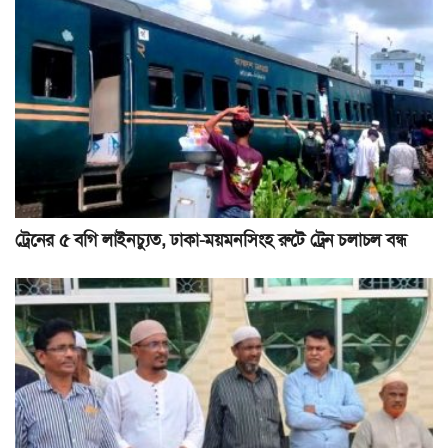
ট্রেনের ৫ বগি লাইনচ্যুত, ঢাকা-ময়মনসিংহ রুটে ট্রেন চলাচল বন্ধ